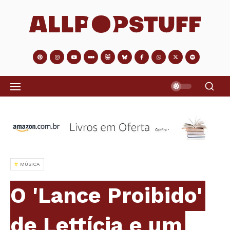
MÚSICA
O 'Lance Proibido'
de Lettícia e um