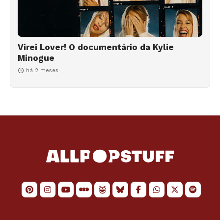
Virei Lover! O documentário da Kylie
Minogue
há 2 meses