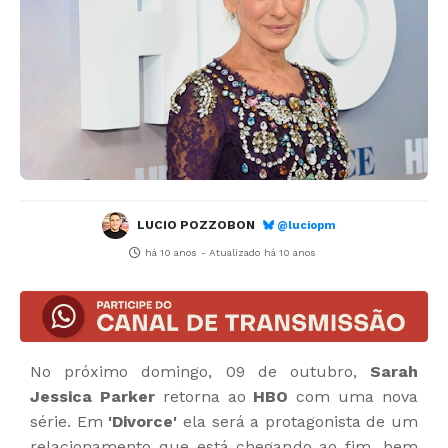
LUCIO POZZOBON
@luciopm
há 10 anos
- Atualizado
há 10 anos
No próximo domingo, 09 de outubro,
Sarah
Jessica Parker
retorna ao
HBO
com uma nova
série. Em
'Divorce'
ela será a protagonista de um
relacionamento que está chegando ao fim, bem