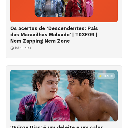
Os acertos de ‘Descendentes: País
das Maravilhas Malvado' | T03E09 |
Nem Zapping Nem Zone
há 16 dias
FILMES
'Quinze Dias' é um deleite e um calor