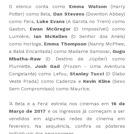
O elenco conta como
Emma Watson
(Harry
Potter) como Bela,
Dan Stevens
(Downton Abbey)
como Fera,
Luke Evans
(A Garota no Trem) como
Gaston,
Ewan McGregor
(O Impossível) como
Lumière,
Ian McKellen
(O Senhor dos Anéis)
como Horloge,
Emma Thompson
(Nanny McPhee,
a Babá Encantada) como Madame Samovar,
Gugu
Mbatha-Raw
(O Destino de Júpiter) como
Plumette,
Josh Gad
(Frozen - Uma Aventura
Congelante) como Lefou,
Stanley Tucci
(O Diabo
Veste Prada) como Cadenza e
Kevin Kline
(Sexo
Sem Compromisso) como Maurice.
'A Bela e a Fera' estreia nos cinemas em
16 de
Março de 2017
e os ingressos já começam a ser
vendidos em algumas redes de cinema em
fevereiro. Na sequência, confira os pôsteres
individuais dos personagens.