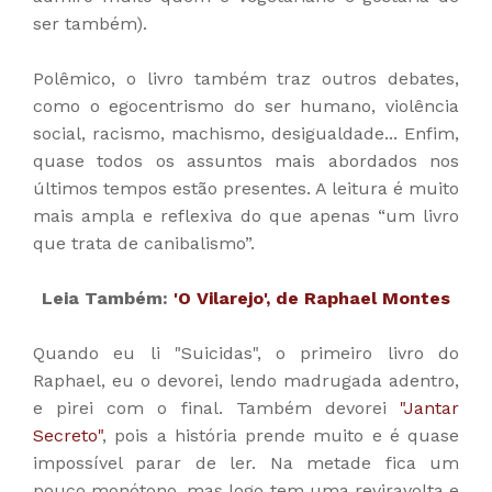
ser também).
Polêmico, o livro também traz outros debates,
como o egocentrismo do ser humano, violência
social, racismo, machismo, desigualdade... Enfim,
quase todos os assuntos mais abordados nos
últimos tempos estão presentes. A leitura é muito
mais ampla e reflexiva do que apenas “um livro
que trata de canibalismo”.
Leia Também:
'O Vilarejo', de Raphael Montes
Quando eu li "Suicidas", o primeiro livro do
Raphael, eu o devorei, lendo madrugada adentro,
e pirei com o final. Também devorei
"Jantar
Secreto"
, pois a história prende muito e é quase
impossível parar de ler. Na metade fica um
pouco monótono, mas logo tem uma reviravolta e