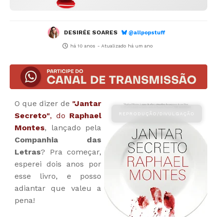
DESIRÉE SOARES
@allpopstuff
há 10 anos
- Atualizado
há um ano
O que dizer de
"Jantar
Secreto"
, do
Raphael
Montes
, lançado pela
Companhia das
Letras
? Pra começar,
esperei dois anos por
esse livro, e posso
adiantar que valeu a
pena!