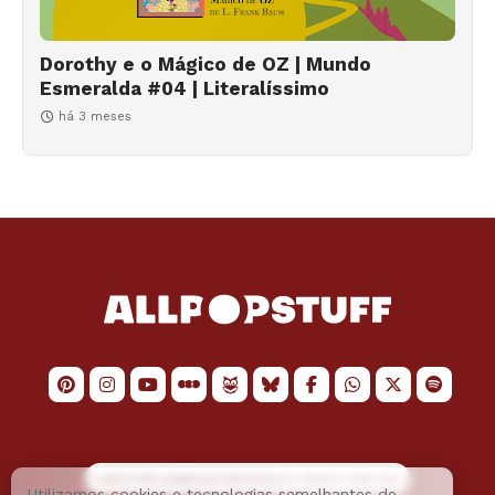
Dorothy e o Mágico de OZ | Mundo
Esmeralda #04 | Literalíssimo
há 3 meses
LOGO POR
JAIMESON MACHADO
E LAYOUT POR
JAO
Utilizamos cookies e tecnologias semelhantes de