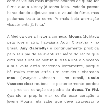
com os visuais mais impressionantes de qualquer
filme que a Disney já tenha feito. Poderia passar
horas dando adjetivos para o visual do filme, mas
podemos tratá-lo como "A mais bela animação
visualmente já feita."
A Medida que a historia começa,
Moana
(dublada
pela jovem atriz hawaiana Auli'i Cravalho - no
Brasil,
Any Gabrielly
) é continuamente proibida
pelo seu pai de se aventurar além do recife que
circunda a ilha de Motunui. Mas a ilha e o oceano
a sua volta estão morrendo lentamente, porque
há muito tempo atrás um semideus chamado
Maui
(Dwayne Johnson - no Brasil,
Saulo
Vasconcelos
) roubou - e posteriormente perdeu
- o precioso coração de pedra da
deusa Te Fiti
.
Quando o próprio mar confia esse coração a
jovem Moana, ela sabe que deve atravessar o