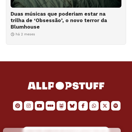
Duas músicas que poderiam estar na
trilha de ‘Obsessão’, o novo terror da
Blumhouse
há 2 meses
LOGO POR
JAIMESON MACHADO
E LAYOUT POR
JAO