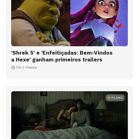
'Shrek 5' e 'Enfeitiçadas: Bem-Vindos
a Hexe' ganham primeiros trailers
há 2 meses
FILMES