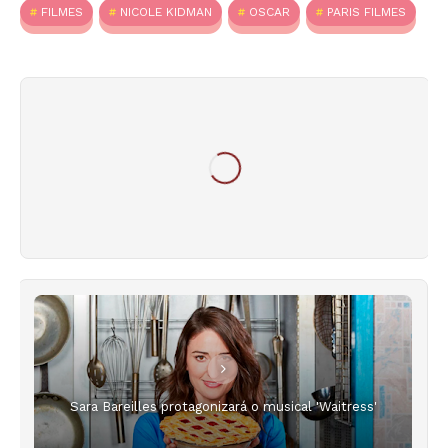
FILMES
NICOLE KIDMAN
OSCAR
PARIS FILMES
Sara Bareilles protagonizará o musical 'Waitress'