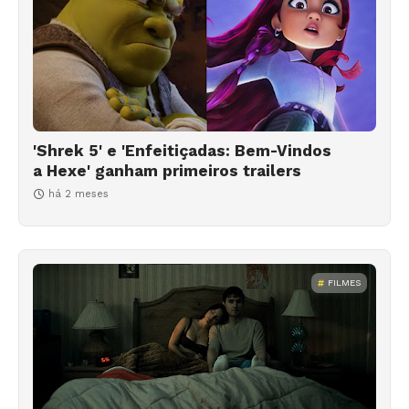
'Shrek 5' e 'Enfeitiçadas: Bem-Vindos
a Hexe' ganham primeiros trailers
há 2 meses
FILMES