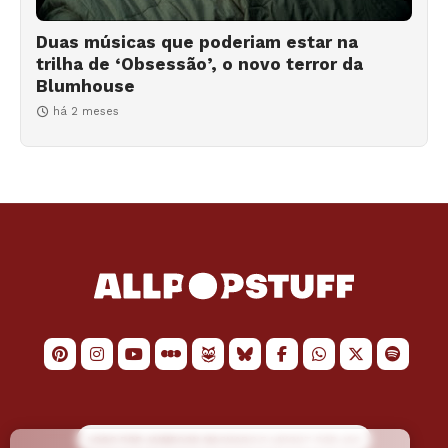
Duas músicas que poderiam estar na
trilha de ‘Obsessão’, o novo terror da
Blumhouse
há 2 meses
LOGO POR
JAIMESON MACHADO
E LAYOUT POR
JAO