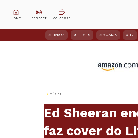
LIVROS
FILMES
MÚSICA
TV
MÚSICA
Ed Sheeran en
faz cover do Li