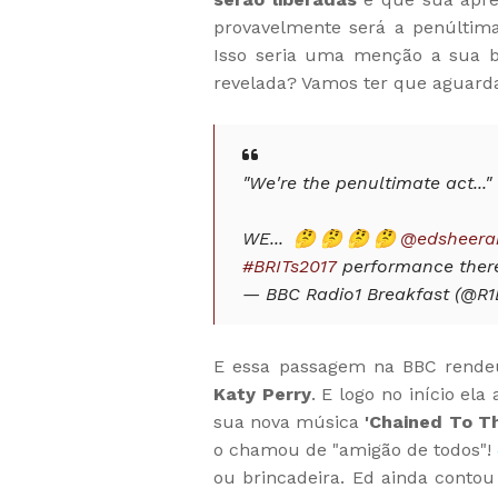
provavelmente será a penúlti
Isso seria uma menção a sua b
revelada? Vamos ter que aguarda
"We're the penultimate act..."
WE... 🤔🤔🤔🤔
@edsheera
#BRITs2017
performance there 
— BBC Radio1 Breakfast (@R1
E essa passagem na BBC rendeu
Katy Perry
. E logo no início el
sua nova música
'Chained To T
o chamou de "amigão de todos"! 
ou brincadeira. Ed ainda contou