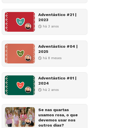
Adventástico #21 |
2023
há 3 anos
Adventástico #04 |
2025
há 8 meses
Adventástico #01 |
2024
há 2 anos
Se nas quartas
usamos rosa, o que
devemos usar nos
outros dias?