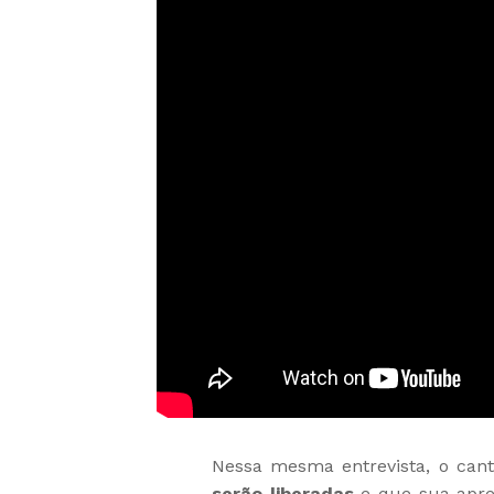
Nessa mesma entrevista, o can
serão liberadas
e que sua apr