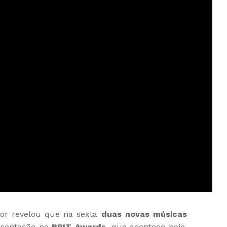
tor revelou que na sexta
duas novas músicas
esentação no
BRIT Awards
, que acontece hoje,