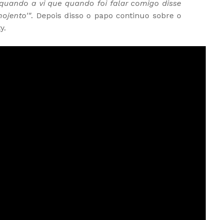
quando a vi que quando foi falar comigo disse
ojento'"
. Depois disso o papo continuo sobre o
ty.