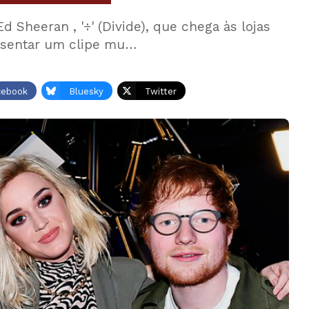
 Sheeran , '÷' (Divide), que chega às lojas
esentar um clipe mu…
cebook
Bluesky
Twitter