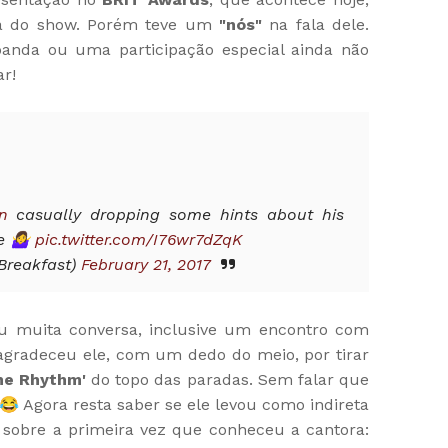
ma do show. Porém teve um
"nós"
na fala dele.
anda ou uma participação especial ainda não
r!
n
casually dropping some hints about his
🤷‍♀️
pic.twitter.com/I76wr7dZqK
Breakfast)
February 21, 2017
 muita conversa, inclusive um encontro com
a agradeceu ele, com um dedo do meio, por tirar
he Rhythm'
do topo das paradas. Sem falar que
😂 Agora resta saber se ele levou como indireta
 sobre a primeira vez que conheceu a cantora: