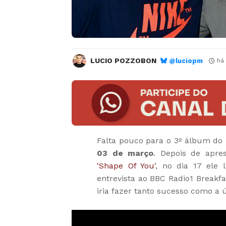
LUCIO POZZOBON
@luciopm
há
Falta pouco para o 3º álbum do
03 de março
. Depois de apre
'Shape Of You'
, no dia 17 ele
entrevista ao BBC Radio1 Breakf
iria fazer tanto sucesso como a 