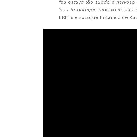
"eu estava tão suado e nervoso 
'vou te abraçar, mas você está n
BRIT's e sotaque britânico de Ka