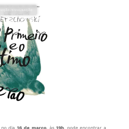
e no dia
16 de março
, às
19h
, pode encontrar a