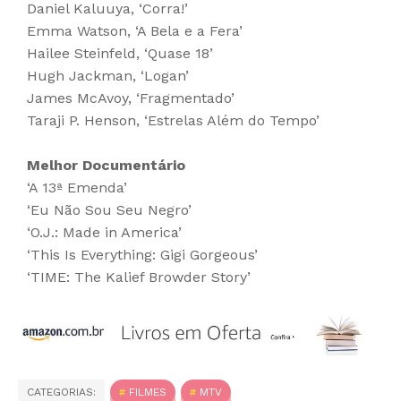
Daniel Kaluuya, ‘Corra!’
Emma Watson, ‘A Bela e a Fera’
Hailee Steinfeld, ‘Quase 18’
Hugh Jackman, ‘Logan’
James McAvoy, ‘Fragmentado’
Taraji P. Henson, ‘Estrelas Além do Tempo’
Melhor Documentário
‘A 13ª Emenda’
‘Eu Não Sou Seu Negro’
‘O.J.: Made in America’
‘This Is Everything: Gigi Gorgeous’
‘TIME: The Kalief Browder Story’
CATEGORIAS:
FILMES
MTV