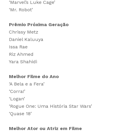
‘Marvel’s Luke Cage’
‘Mr. Robot’
Prêmio Próxima Geração
Chrissy Metz
Daniel Kaluuya
Issa Rae
Riz Ahmed
Yara Shahidi
Melhor Filme do Ano
‘A Bela e a Fera’
‘Corra!’
‘Logan’
‘Rogue One: Uma História Star Wars’
‘Quase 18’
Melhor Ator ou Atriz em Filme