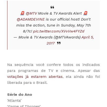
🚨
@MTV
Movie & TV Awards Alert 🚨
@ADAMDEVINE
is our official host! Don't
miss the action, tune in Sunday, May 7th
8/7c!
pic.twitter.com/XVvVw4FYZd
— Movie & TV Awards (@MTVAwards)
April 5,
2017
Na sequência você confere todos os indicados
para programas de TV e cinema. Apesar das
votações já estarem abertas
, ela ainda não foi
liberada para o Brasil.
Série do Ano
‘Atlanta’
‘Game of Thrones’