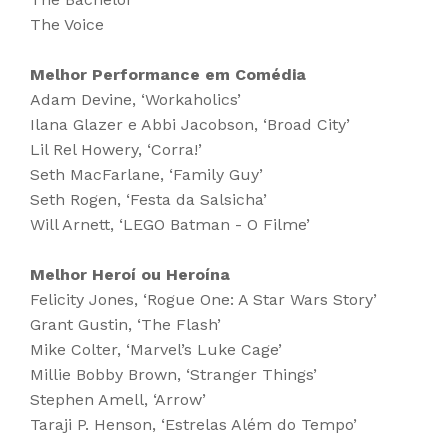
The Voice
Melhor Performance em Comédia
Adam Devine, ‘Workaholics’
Ilana Glazer e Abbi Jacobson, ‘Broad City’
Lil Rel Howery, ‘Corra!’
Seth MacFarlane, ‘Family Guy’
Seth Rogen, ‘Festa da Salsicha’
Will Arnett, ‘LEGO Batman - O Filme’
Melhor Heroí ou Heroína
Felicity Jones, ‘Rogue One: A Star Wars Story’
Grant Gustin, ‘The Flash’
Mike Colter, ‘Marvel’s Luke Cage’
Millie Bobby Brown, ‘Stranger Things’
Stephen Amell, ‘Arrow’
Taraji P. Henson, ‘Estrelas Além do Tempo’