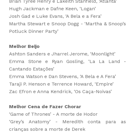
Brian Tyree Henry e Lakeith Stanfield, ‘Atlanta’
Hugh Jackman e Dafne Keen, ‘Logan’
Josh Gad e Luke Evans, ‘A Bela e a Fera’
Martha Stewart e Snoop Dogg - ‘Martha & Snoop’s
Potluck Dinner Party’
Melhor Beijo
Ashton Sanders e Jharrel Jerome, ‘Moonlight’
Emma Stone e Ryan Gosling, ‘La La Land -
Cantando Estações’
Emma Watson e Dan Stevens, ‘A Bela e A Fera’
Taraji P. Henson e Terrence Howard, ‘Empire’
Zac Efron e Anna Kendrick, ‘Os Caça-Noivas’
Melhor Cena de Fazer Chorar
‘Game of Thrones’ - A morte de Hodor
‘Grey’s Anatomy’ - Meredith conta para as
crianças sobre a morte de Derek