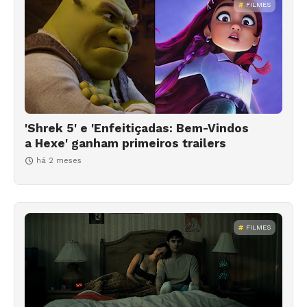
FILMES
'Shrek 5' e 'Enfeitiçadas: Bem-Vindos
a Hexe' ganham primeiros trailers
há 2 meses
FILMES