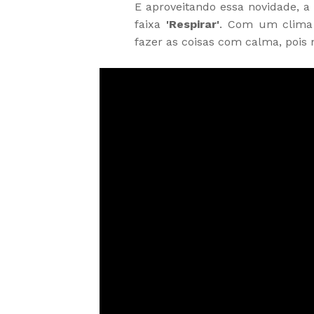
E aproveitando essa novidade, a
faixa
'Respirar'
. Com um clima d
fazer as coisas com calma, pois n