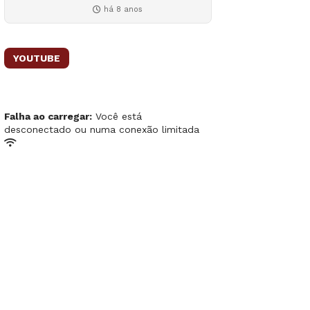
há 8 anos
YOUTUBE
Falha ao carregar:
Você está
desconectado ou numa conexão limitada