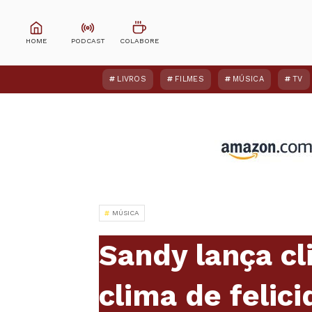
LIVROS
FILMES
MÚSICA
TV
MÚSICA
Sandy lança cl
clima de felic