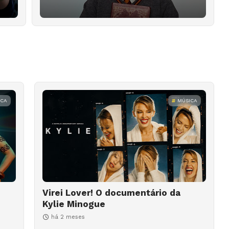
ICA
MÚSICA
Virei Lover! O documentário da
Kylie Minogue
há 2 meses