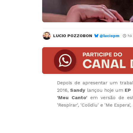
LUCIO POZZOBON
@luciopm
há
Depois de apresentar um trab
2016,
Sandy
lançou hoje um
EP
'Meu Canto'
em versão de estú
'Respirar', 'Colidiu' e 'Me Espera