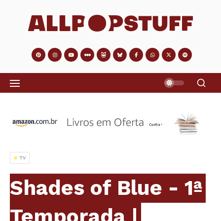
TV
Shades of Blue - 1ª
Temporada |