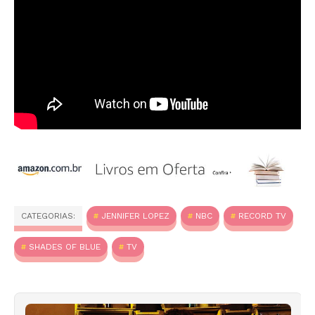
CATEGORIAS:
JENNIFER LOPEZ
NBC
RECORD TV
SHADES OF BLUE
TV