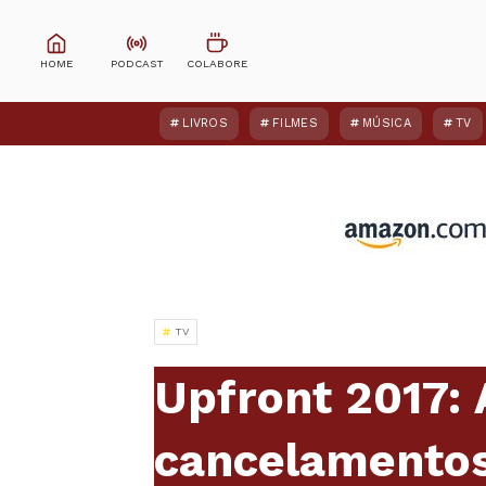
LIVROS
FILMES
MÚSICA
TV
TV
Upfront 2017:
cancelamentos