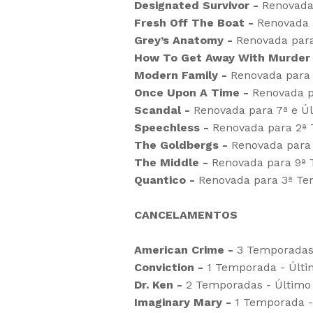
Designated Survivor -
Renovada
Fresh Off The Boat -
Renovada 
Grey’s Anatomy -
Renovada para
How To Get Away With Murder 
Modern Family -
Renovada para 
Once Upon A Time -
Renovada p
Scandal -
Renovada para 7ª e Ú
Speechless -
Renovada para 2ª
The Goldbergs -
Renovada para 
The Middle -
Renovada para 9ª
Quantico -
Renovada para 3ª Te
CANCELAMENTOS
American Crime -
3 Temporadas 
Conviction -
1 Temporada - Últi
Dr. Ken -
2 Temporadas - Último 
Imaginary Mary -
1 Temporada - 