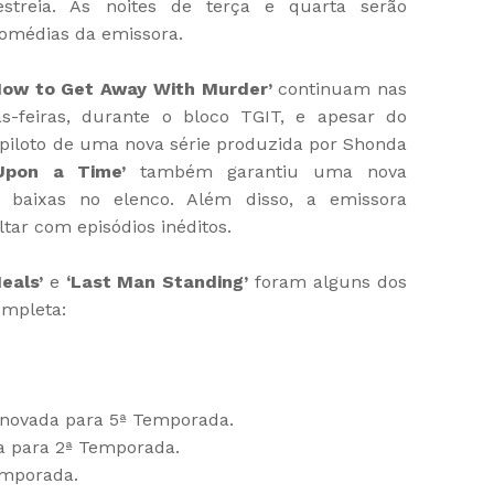
streia. As noites de terça e quarta serão
omédias da emissora.
How to Get Away With Murder’
continuam nas
tas-feiras, durante o bloco TGIT, e apesar do
o piloto de uma nova série produzida por Shonda
Upon a Time’
também garantiu uma nova
baixas no elenco. Além disso, a emissora
oltar com episódios inéditos.
eals’
e
‘Last Man Standing’
foram alguns dos
ompleta:
novada para 5ª Temporada.
 para 2ª Temporada.
emporada.