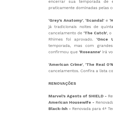
encerrar sua temporada de e
praticamente dominadas pelas c
‘Grey’s Anatomy’
,
‘Scandal’
e
‘
já tradicionais noites de quin
cancelamento de
‘The Catch’
, 
Rhimes foi aprovado.
‘Once 
temporada, mas com grandes 
confirmou que
‘Roseanne’
irá v
‘American Crime’
,
‘The Real O’N
cancelamentos. Confira a lista c
RENOVAÇÕES
Marvel’s Agents of SHIELD -
Re
American Housewife -
Renovada
Black-ish -
Renovada para 4ª T