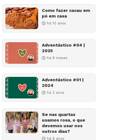
Como fazer cacau em
pó em casa
há 10 anos
Adventástico #04 |
2025
há 8 meses
Adventástico #01 |
2024
há 2 anos
Se nas quartas
usamos rosa, o que
devemos usar nos
outros dias?
há 8 anos