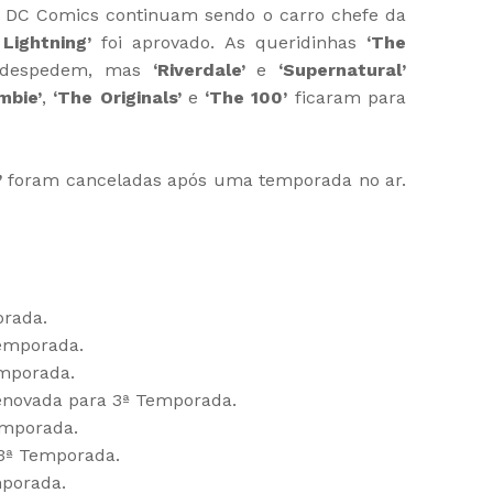
da DC Comics continuam sendo o carro chefe da
 Lightning’
foi aprovado. As queridinhas
‘The
despedem, mas
‘Riverdale’
e
‘Supernatural’
mbie’
,
‘The Originals’
e
‘The 100’
ficaram para
’
foram canceladas após uma temporada no ar.
orada.
emporada.
mporada.
novada para 3ª Temporada.
emporada.
3ª Temporada.
porada.