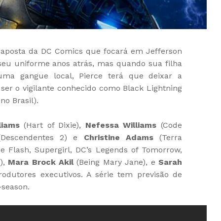
 aposta da DC Comics que focará em Jefferson
 seu uniforme anos atrás, mas quando sua filha
ma gangue local, Pierce terá que deixar a
 ser o vigilante conhecido como Black Lightning
no Brasil).
liams
(Hart of Dixie),
Nefessa Williams
(Code
Descendentes 2) e
Christine Adams
(Terra
e Flash, Supergirl, DC’s Legends of Tomorrow,
),
Mara Brock Akil
(Being Mary Jane), e
Sarah
rodutores executivos. A série tem previsão de
-season.