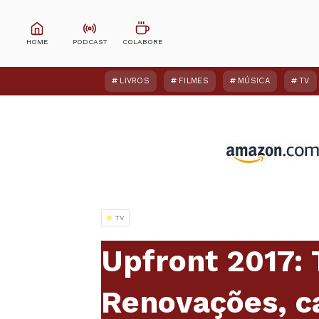
LIVROS
FILMES
MÚSICA
TV
TV
Upfront 2017:
Renovações, c