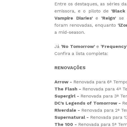
Entre os destaques, as séries 
emissora, e o piloto de
‘Black
Vampire Diaries’
e
‘Reign’
se 
foram renovadas, enquanto
‘iZo
a mid-season.
Já
‘No Tomorrow’
e
‘Frequency
Confira a lista completa:
RENOVAÇÕES
Arrow -
Renovada para 6ª Temp
The Flash -
Renovada para 4ª T
Supergirl -
Renovada para 3ª Te
DC’s Legends of Tomorrow -
Re
Riverdale -
Renovada para 2ª T
Supernatural -
Renovada para 1
The 100 -
Renovada para 5ª Tem