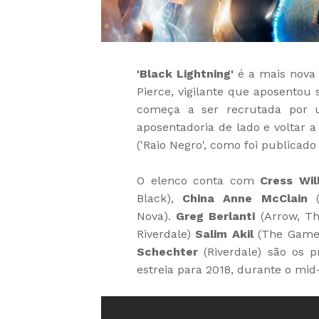
'Black Lightning'
é a mais nova
Pierce, vigilante que aposentou
começa a ser recrutada por u
aposentadoria de lado e voltar a
('Raio Negro', como foi publicado 
O elenco conta com
Cress Wil
Black),
China Anne McClain
(
Nova).
Greg Berlanti
(Arrow, Th
Riverdale)
Salim Akil
(The Game
Schechter
(Riverdale) são os p
estreia para 2018, durante o mid