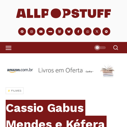
FILMES
Cassio Gabus
Mendes e Kéfera