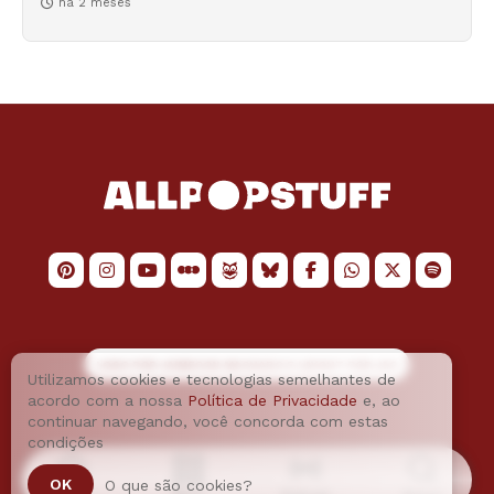
há 2 meses
LOGO POR
JAIMESON MACHADO
E LAYOUT POR
JAO
Utilizamos cookies e tecnologias semelhantes de
acordo com a nossa
Política de Privacidade
e, ao
continuar navegando, você concorda com estas
condições
OK
O que são cookies?