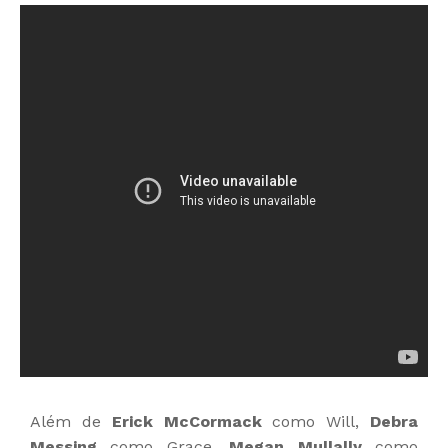
Além de
Erick McCormack
como Will,
Debra
Messing
como Grace,
Megan Mullally
como