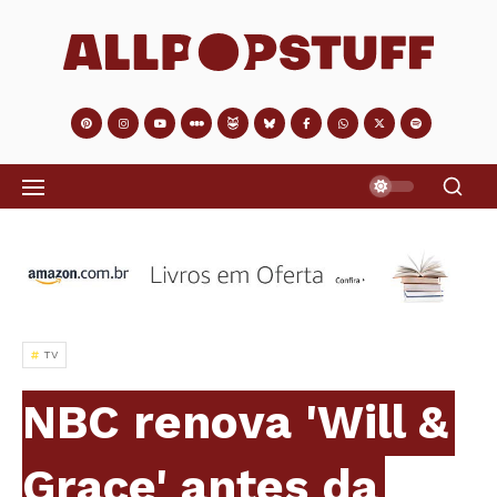
TV
NBC renova 'Will &
Grace' antes da