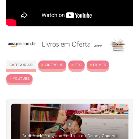
CATEGORIAS:
CINÉPOLIS
ETC
FILMES
YOUTUBE
'Andi Mack' é a grande estreia do Disney Channel