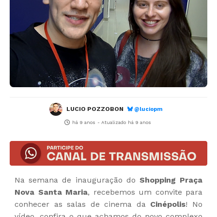
LUCIO POZZOBON
@luciopm
há 9 anos
- Atualizado
há 9 anos
Na semana de inauguração do
Shopping Praça
Nova Santa Maria
, recebemos um convite para
conhecer as salas de cinema da
Cinépolis
! No
vídeo, confira o que achamos do novo complexo