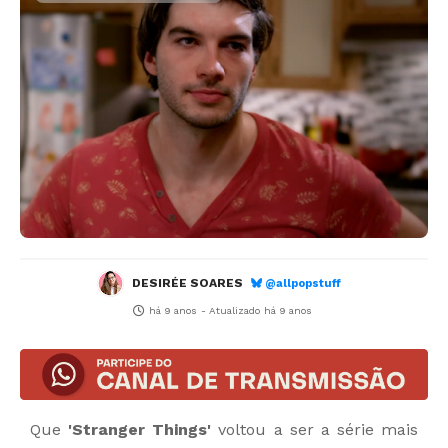
DESIRÉE SOARES
@allpopstuff
há 9 anos
- Atualizado
há 9 anos
Que
'Stranger Things'
voltou a ser a série mais