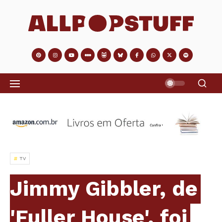
TV
Jimmy Gibbler, de
'Fuller House', foi