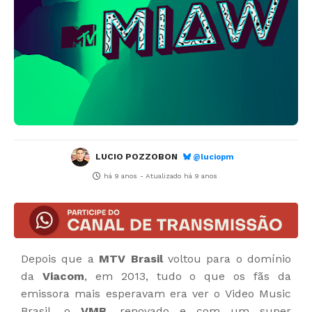
LUCIO POZZOBON
@luciopm
há 9 anos
- Atualizado
há 9 anos
Depois que a
MTV Brasil
voltou para o domínio
da
Viacom
, em 2013, tudo o que os fãs da
emissora mais esperavam era ver o Video Music
Brasil, o
VMB
, renovado e com um super