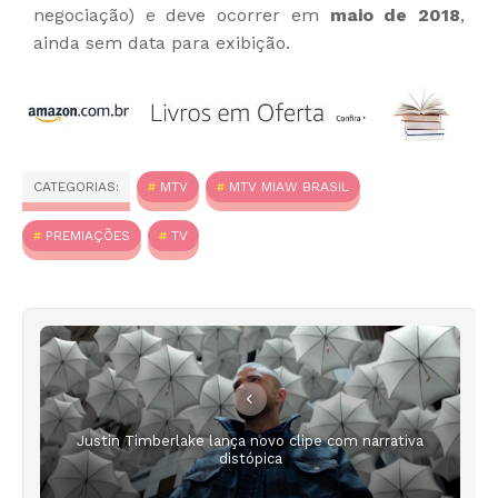
negociação) e deve ocorrer em
maio de 2018
,
ainda sem data para exibição.
CATEGORIAS:
MTV
MTV MIAW BRASIL
PREMIAÇÕES
TV
Justin Timberlake lança novo clipe com narrativa
distópica