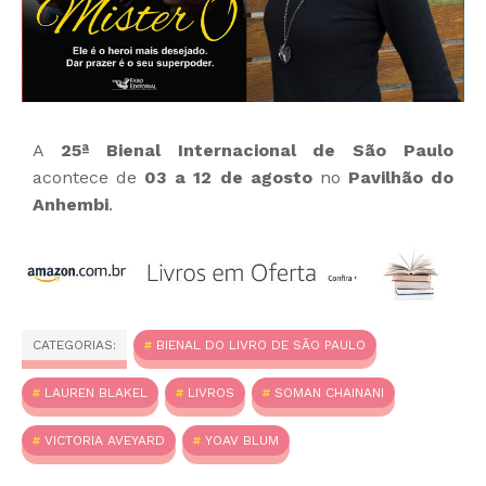
A
25ª Bienal Internacional de São Paulo
acontece de
03 a 12 de agosto
no
Pavilhão do
Anhembi
.
CATEGORIAS:
BIENAL DO LIVRO DE SÃO PAULO
LAUREN BLAKEL
LIVROS
SOMAN CHAINANI
VICTORIA AVEYARD
YOAV BLUM