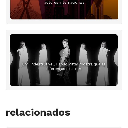
autores internacionais
Em 'Indestrutível', Pabllo Vittar mostra que as
diferenças existem
relacionados