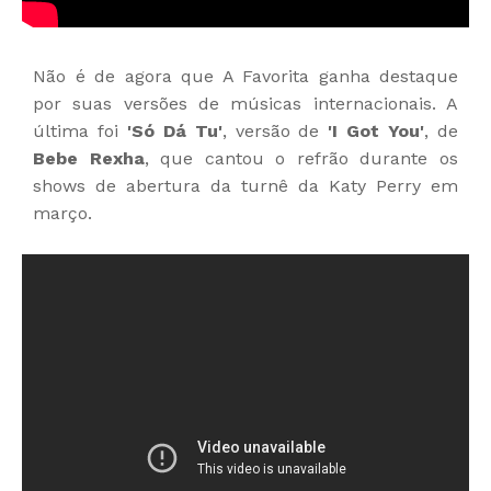
Não é de agora que A Favorita ganha destaque
por suas versões de músicas internacionais. A
última foi
'Só Dá Tu'
, versão de
'I Got You'
, de
Bebe Rexha
, que cantou o refrão durante os
shows de abertura da turnê da Katy Perry em
março.