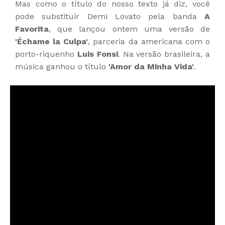
Mas como o título do nosso texto já diz, você
pode substituir Demi Lovato pela banda
A
Favorita
, que lançou ontem uma versão de
'Échame la Culpa'
, parceria da americana com o
porto-riquenho
Luis Fonsi
. Na versão brasileira, a
música ganhou o título
'Amor da Minha Vida'
.