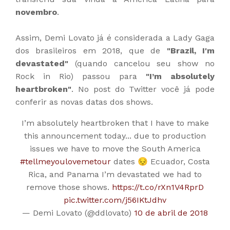
novembro
.
Assim, Demi Lovato já é considerada a Lady Gaga
dos brasileiros em 2018, que de
"Brazil, I'm
devastated"
(quando cancelou seu show no
Rock in Rio) passou para
"I’m absolutely
heartbroken"
. No post do Twitter você já pode
conferir as novas datas dos shows.
I’m absolutely heartbroken that I have to make
this announcement today... due to production
issues we have to move the South America
#tellmeyoulovemetour
dates 😔 Ecuador, Costa
Rica, and Panama I’m devastated we had to
remove those shows.
https://t.co/rXn1V4RprD
pic.twitter.com/j56IKtJdhv
— Demi Lovato (@ddlovato)
10 de abril de 2018