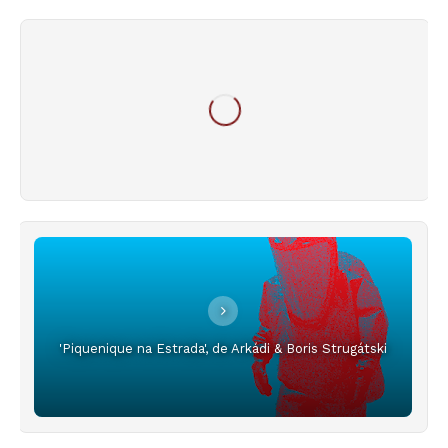
'Piquenique na Estrada', de Arkádi & Boris Strugátski