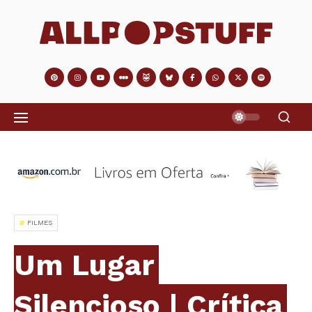
FILMES
Um Lugar
Silencioso | Crítica