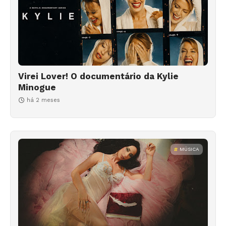
Virei Lover! O documentário da Kylie
Minogue
há 2 meses
MÚSICA