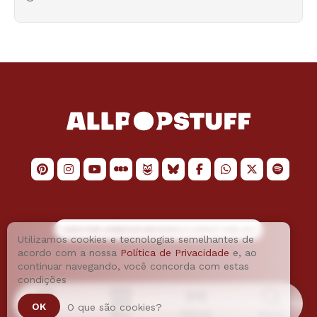
LOGO POR
JAIMESON MACHADO
E LAYOUT POR
JAO
Utilizamos cookies e tecnologias semelhantes de
acordo com a nossa
Política de Privacidade
e, ao
continuar navegando, você concorda com estas
condições
OK
O que são cookies?
Home
Menu
Podcast
Busca