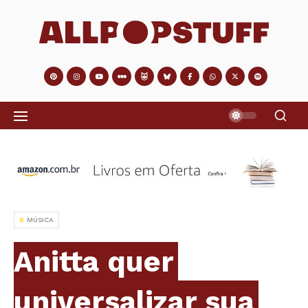
MÚSICA
Anitta quer
universalizar sua