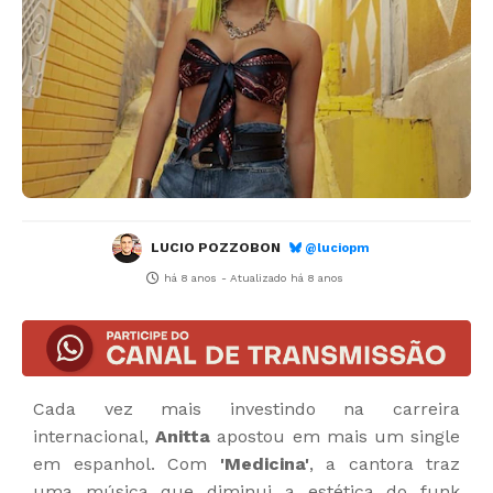
LUCIO POZZOBON
@luciopm
há 8 anos
- Atualizado
há 8 anos
Cada vez mais investindo na carreira
internacional,
Anitta
apostou em mais um single
em espanhol. Com
'Medicina'
, a cantora traz
uma música que diminui a estética do funk