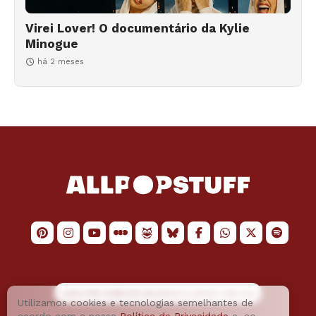
Virei Lover! O documentário da Kylie
Minogue
há 2 meses
LOGO POR
JAIMESON MACHADO
E LAYOUT POR
JAO
Utilizamos cookies e tecnologias semelhantes de