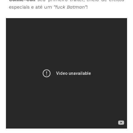
especiais e até um
"fuck Batman"
!