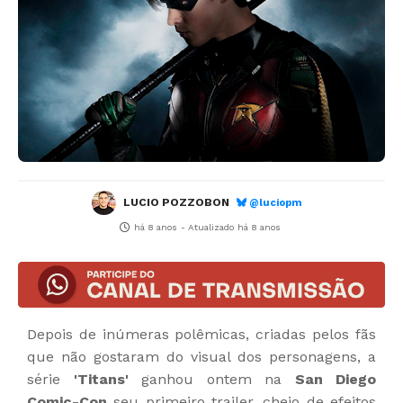
LUCIO POZZOBON
@luciopm
há 8 anos
- Atualizado
há 8 anos
Depois de inúmeras polêmicas, criadas pelos fãs
que não gostaram do visual dos personagens, a
série
'Titans'
ganhou ontem na
San Diego
Comic-Con
seu primeiro trailer, cheio de efeitos