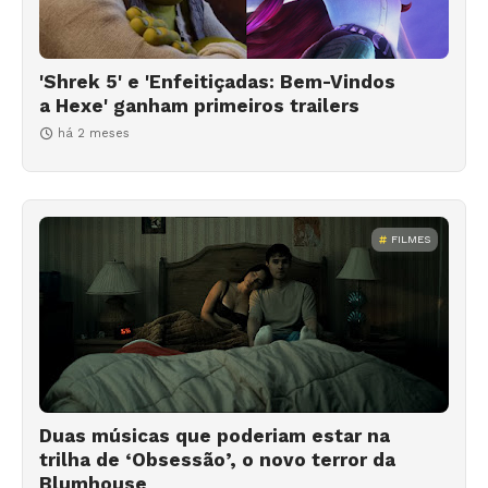
'Shrek 5' e 'Enfeitiçadas: Bem-Vindos
a Hexe' ganham primeiros trailers
há 2 meses
FILMES
Duas músicas que poderiam estar na
trilha de ‘Obsessão’, o novo terror da
Blumhouse