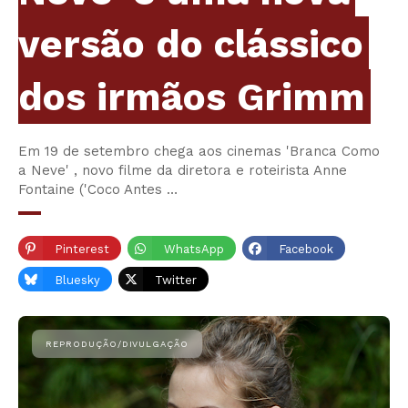
versão do clássico
dos irmãos Grimm
Em 19 de setembro chega aos cinemas 'Branca Como
a Neve' , novo filme da diretora e roteirista Anne
Fontaine ('Coco Antes …
Pinterest
WhatsApp
Facebook
Bluesky
Twitter