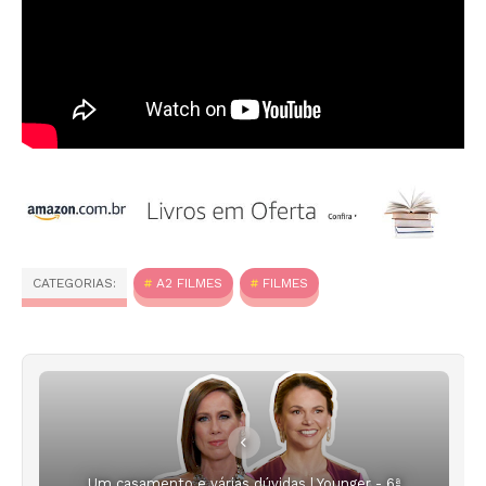
CATEGORIAS:
A2 FILMES
FILMES
Um casamento e várias dúvidas | Younger - 6ª