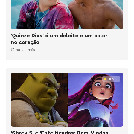
'Quinze Dias' é um deleite e um calor
no coração
há um mês
FILMES
'Shrek 5' e 'Enfeitiçadas: Bem-Vindos