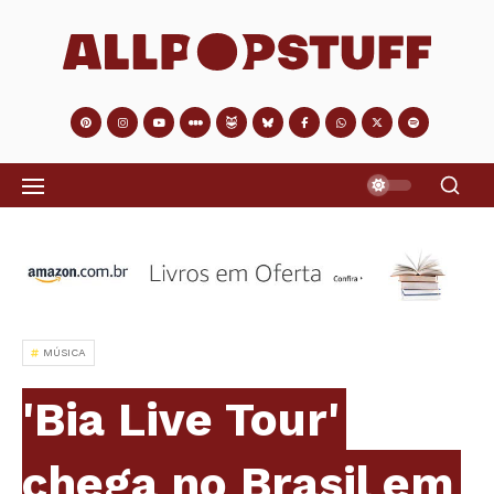
MÚSICA
'Bia Live Tour'
chega no Brasil em