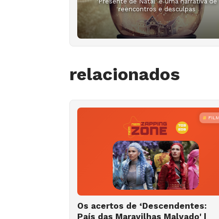
'Presente de Natal' é uma narrativa de
reencontros e desculpas
relacionados
FIL
Os acertos de ‘Descendentes:
País das Maravilhas Malvado' |