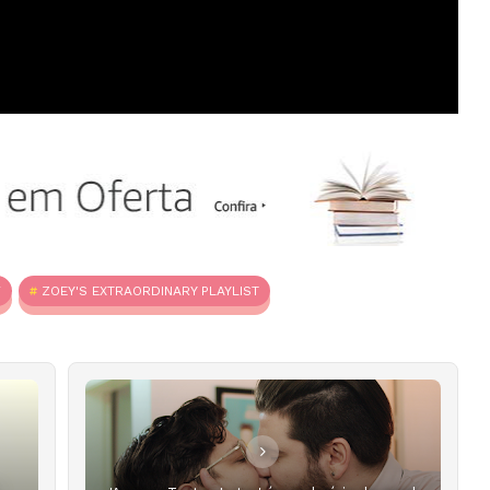
V
ZOEY'S EXTRAORDINARY PLAYLIST