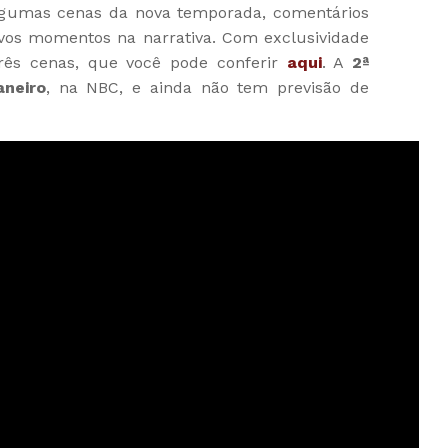
algumas cenas da nova temporada, comentários
vos momentos na narrativa. Com exclusividade
três cenas, que você pode conferir
aqui
. A
2ª
aneiro
, na NBC, e ainda não tem previsão de