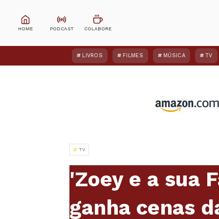
LIVROS
FILMES
MÚSICA
TV
TV
'Zoey e a sua F
ganha cenas d