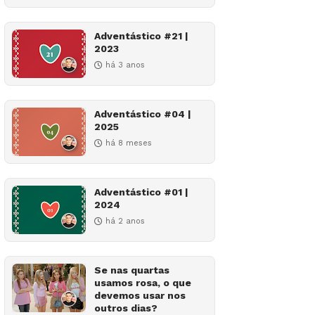
Adventástico #21 |
2023
há 3 anos
Adventástico #04 |
2025
há 8 meses
Adventástico #01 |
2024
há 2 anos
Se nas quartas
usamos rosa, o que
devemos usar nos
outros dias?