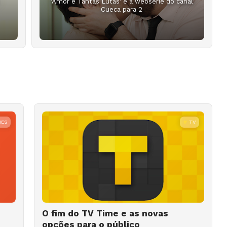
'Amor e Tantas Lutas' é a websérie do canal
Cueca para 2
MES
TV
O fim do TV Time e as novas
opções para o público