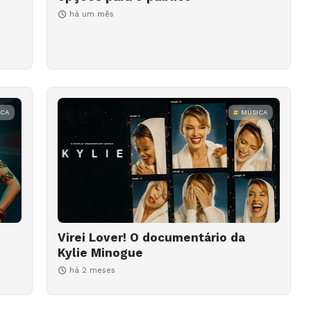
há um mês
ICA
MÚSICA
Virei Lover! O documentário da
Kylie Minogue
há 2 meses