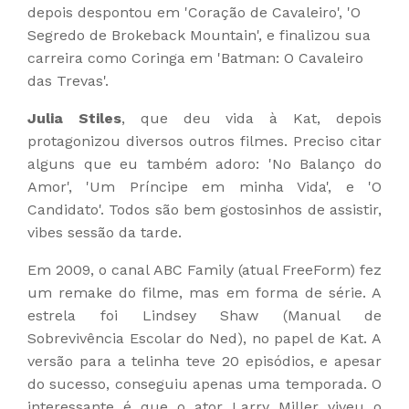
depois despontou em 'Coração de Cavaleiro', 'O
Segredo de Brokeback Mountain', e finalizou sua
carreira como Coringa em 'Batman: O Cavaleiro
das Trevas'.
Julia Stiles
, que deu vida à Kat, depois
protagonizou diversos outros filmes. Preciso citar
alguns que eu também adoro: 'No Balanço do
Amor', 'Um Príncipe em minha Vida', e 'O
Candidato'. Todos são bem gostosinhos de assistir,
vibes sessão da tarde.
Em 2009, o canal ABC Family (atual FreeForm) fez
um remake do filme, mas em forma de série. A
estrela foi Lindsey Shaw (Manual de
Sobrevivência Escolar do Ned), no papel de Kat. A
versão para a telinha teve 20 episódios, e apesar
do sucesso, conseguiu apenas uma temporada. O
interessante é que o ator Larry Miller viveu o