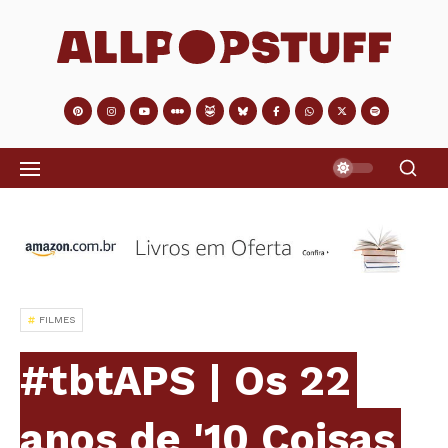
FILMES
#tbtAPS | Os 22
anos de '10 Coisas