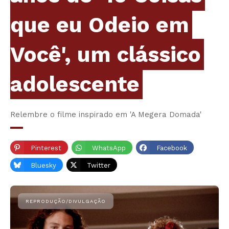
que eu Odeio em
Você', um clássico
adolescente
Relembre o filme inspirado em 'A Megera Domada'
Pinterest
WhatsApp
Facebook
Bluesky
Twitter