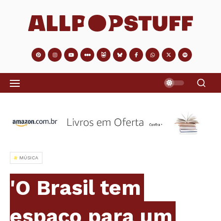
MÚSICA
'O Brasil tem
espaço para um