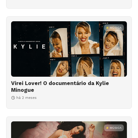
MÚSICA
Virei Lover! O documentário da Kylie
Minogue
há 2 meses
MÚSICA