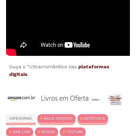
Ouça o “Ultrarromântico nas
plataformas
digitais
.
CATEGORIAS:
BAILA RECORDS
ENTREVISTA
GABI LINS
MÚSICA
YOUTUBE