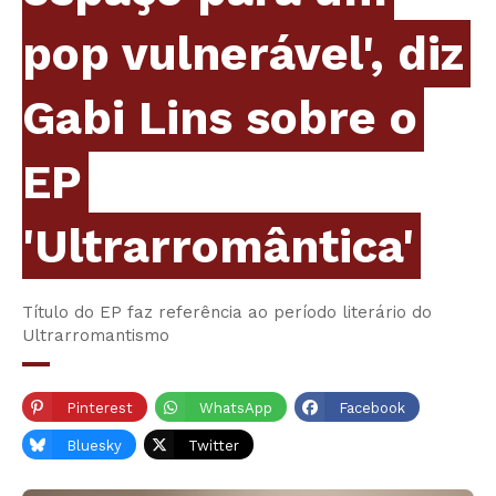
pop vulnerável', diz
Gabi Lins sobre o
EP
'Ultrarromântica'
Título do EP faz referência ao período literário do
Ultrarromantismo
Pinterest
WhatsApp
Facebook
Bluesky
Twitter