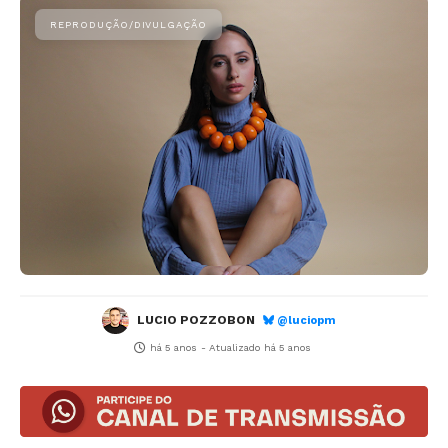
LUCIO POZZOBON
@luciopm
há 5 anos
- Atualizado
há 5 anos