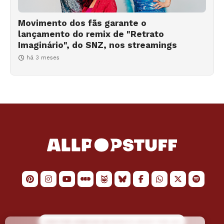
Movimento dos fãs garante o
lançamento do remix de "Retrato
Imaginário", do SNZ, nos streamings
há 3 meses
LOGO POR
JAIMESON MACHADO
E LAYOUT POR
JAO