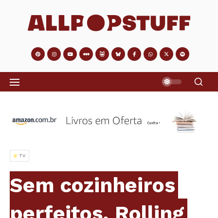
TV
Sem cozinheiros
perfeitos, Rolling