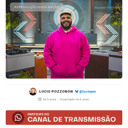
LUCIO POZZOBON
@luciopm
há 5 anos
- Atualizado
há 5 anos