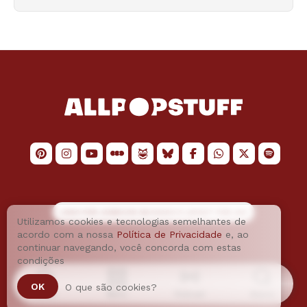
LOGO POR
JAIMESON MACHADO
E LAYOUT POR
JAO
Utilizamos cookies e tecnologias semelhantes de
acordo com a nossa
Política de Privacidade
e, ao
continuar navegando, você concorda com estas
condições
OK
O que são cookies?
Home
Menu
Podcast
Busca