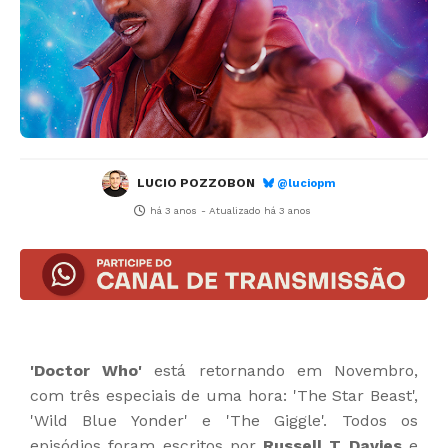
LUCIO POZZOBON
@luciopm
há 3 anos
- Atualizado
há 3 anos
'Doctor Who'
está retornando em Novembro,
com três especiais de uma hora: 'The Star Beast',
'Wild Blue Yonder' e 'The Giggle'. Todos os
episódios foram escritos por
Russell T Davies
e