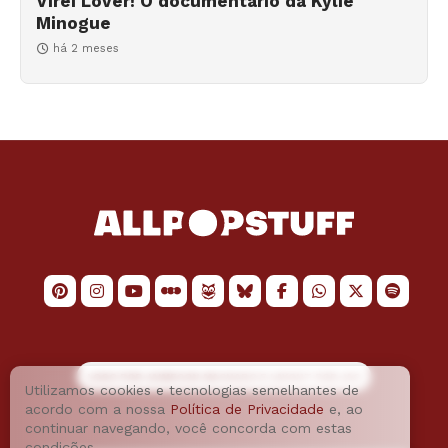
Virei Lover! O documentário da Kylie
Minogue
há 2 meses
LOGO POR
JAIMESON MACHADO
E LAYOUT POR
JAO
Utilizamos cookies e tecnologias semelhantes de
acordo com a nossa
Política de Privacidade
e, ao
continuar navegando, você concorda com estas
condições