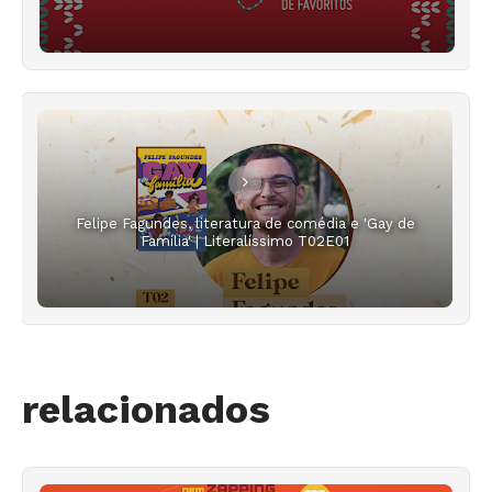
Felipe Fagundes, literatura de comédia e 'Gay de
Família' | Literalíssimo T02E01
relacionados