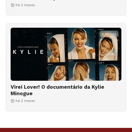
há 2 meses
MÚSICA
Virei Lover! O documentário da Kylie
Minogue
há 2 meses