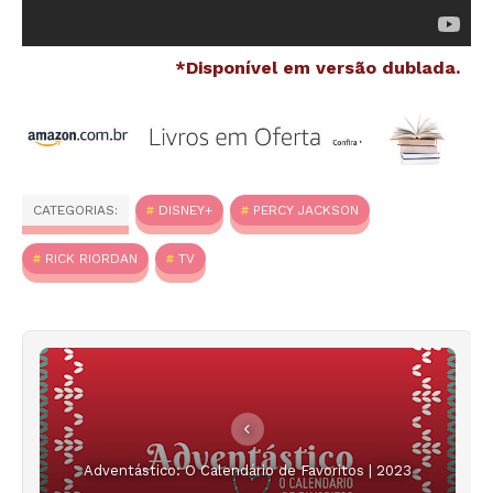
*Disponível em versão dublada.
CATEGORIAS:
DISNEY+
PERCY JACKSON
RICK RIORDAN
TV
Adventástico: O Calendário de Favoritos | 2023