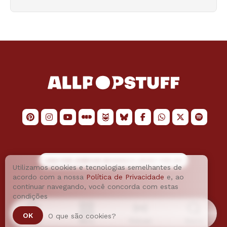
LOGO POR
JAIMESON MACHADO
E LAYOUT POR
JAO
Utilizamos cookies e tecnologias semelhantes de
acordo com a nossa
Política de Privacidade
e, ao
continuar navegando, você concorda com estas
condições
OK
O que são cookies?
Home
Menu
Podcast
Busca