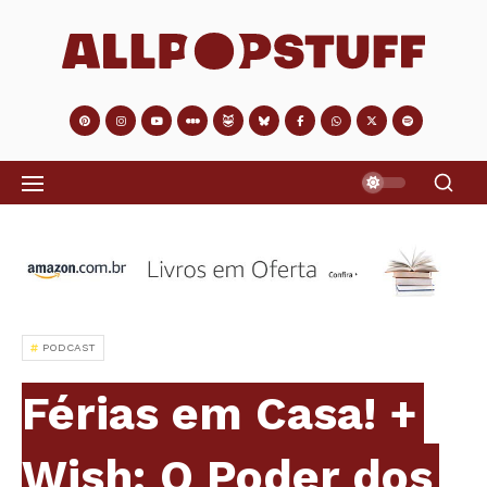
PODCAST
Férias em Casa! +
Wish: O Poder dos