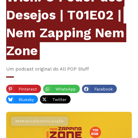
Desejos | T01E02 |
Nem Zapping Nem
Zone
Um podcast original do All POP Stuff
Pinterest
WhatsApp
Facebook
Bluesky
Twitter