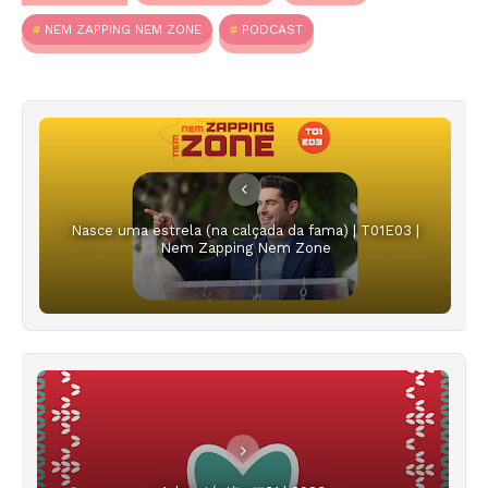
NEM ZAPPING NEM ZONE
PODCAST
Nasce uma estrela (na calçada da fama) | T01E03 |
Nem Zapping Nem Zone