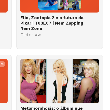
Elio, Zootopia 2 e o futuro da
Pixar | T03E07 | Nem Zapping
Nem Zone
há 6 meses
MES
MÚSICA
Metamorphosis: o álbum que