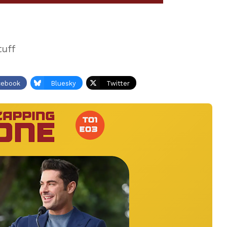
tuff
cebook
Bluesky
Twitter