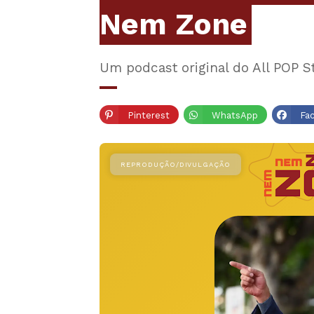
Nem Zone
Um podcast original do All POP S
Pinterest
WhatsApp
Fa