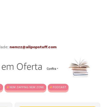
dade:
nemzz@allpopstuff.com
+
NEM ZAPPING NEM ZONE
PODCAST