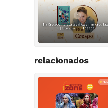
Bia Crespo, literatura sáfica e namoros fal
| Literalíssimo T02E02
relacionados
FIL