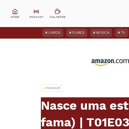
LIVROS
FILMES
MÚSICA
TV
PODCAST
Nasce uma estr
fama) | T01E0