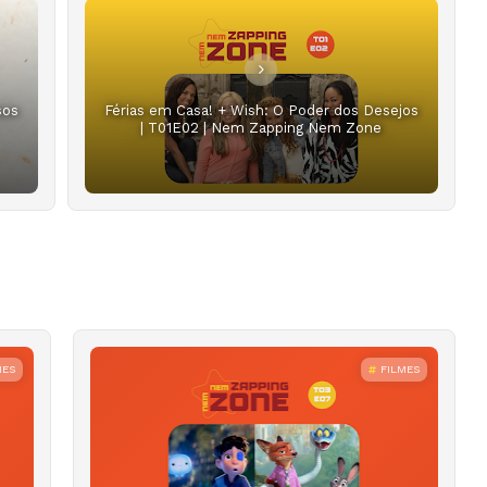
sos
Férias em Casa! + Wish: O Poder dos Desejos
| T01E02 | Nem Zapping Nem Zone
MES
FILMES