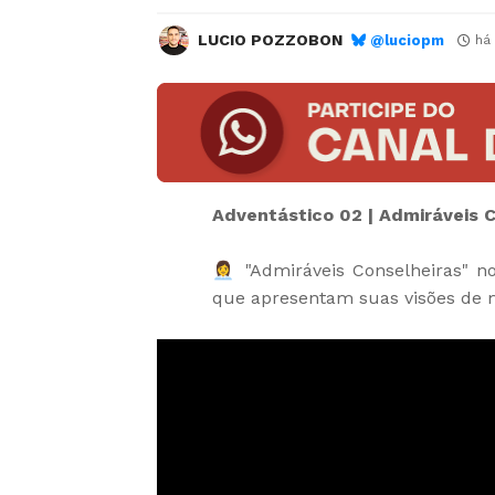
LUCIO POZZOBON
@luciopm
há
Adventástico 02 | Admiráveis 
👩‍💼 "Admiráveis Conselheiras" 
que apresentam suas visões de m