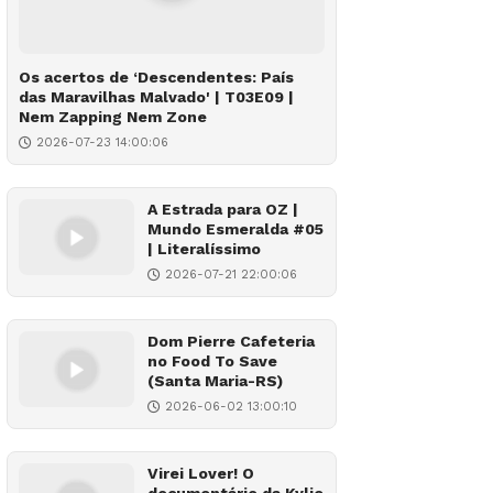
Os acertos de ‘Descendentes: País
das Maravilhas Malvado' | T03E09 |
Nem Zapping Nem Zone
2026-07-23 14:00:06
A Estrada para OZ |
Mundo Esmeralda #05
| Literalíssimo
2026-07-21 22:00:06
Dom Pierre Cafeteria
no Food To Save
(Santa Maria-RS)
2026-06-02 13:00:10
Virei Lover! O