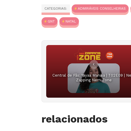
CATEGORIAS:
ADMIRÁVEIS CONSELHEIRAS
GNT
NATAL
Central de Fãs: Yayaa Manaia | T02E09 | 
Zapping Nem Zone
relacionados