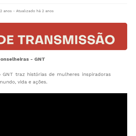
 2 anos
- Atualizado
há 2 anos
Conselheiras - GNT
no GNT traz histórias de mulheres inspiradoras
undo, vida e ações.