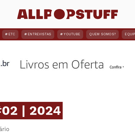
ETC
ENTREVISTAS
YOUTUBE
QUEM SOMOS?
EQUI
#02 | 2024
ário