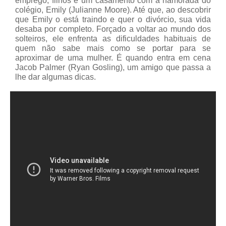
emprego, filhos e um casamento com a namorada do
colégio, Emily (Julianne Moore). Até que, ao descobrir
que Emily o está traindo e quer o divórcio, sua vida
desaba por completo. Forçado a voltar ao mundo dos
solteiros, ele enfrenta as dificuldades habituais de
quem não sabe mais como se portar para se
aproximar de uma mulher. É quando entra em cena
Jacob Palmer (Ryan Gosling), um amigo que passa a
lhe dar algumas dicas.