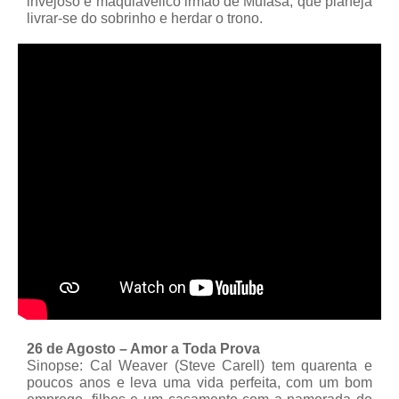
invejoso e maquiavélico irmão de Mufasa, que planeja
livrar-se do sobrinho e herdar o trono.
26 de Agosto – Amor a Toda Prova
Sinopse: Cal Weaver (Steve Carell) tem quarenta e
poucos anos e leva uma vida perfeita, com um bom