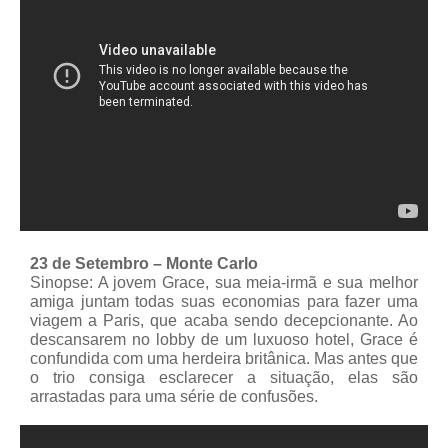
23 de Setembro – Monte Carlo
Sinopse: A jovem Grace, sua meia-irmã e sua melhor
amiga juntam todas suas economias para fazer uma
viagem a Paris, que acaba sendo decepcionante. Ao
descansarem no lobby de um luxuoso hotel, Grace é
confundida com uma herdeira britânica. Mas antes que
o trio consiga esclarecer a situação, elas são
arrastadas para uma série de confusões.