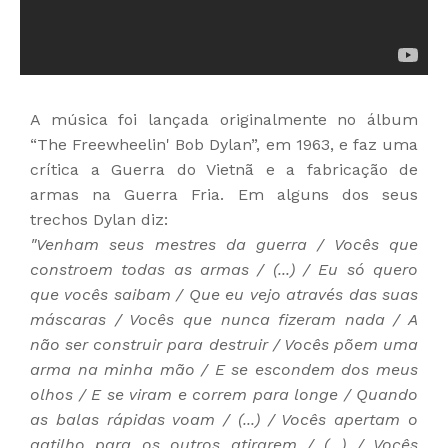
A música foi lançada originalmente no álbum
“The Freewheelin' Bob Dylan”, em 1963, e faz uma
crítica a Guerra do Vietnã e a fabricação de
armas na Guerra Fria. Em alguns dos seus
trechos Dylan diz:
"
Venham seus mestres da guerra
/ Vocês que
constroem todas as armas /
(...) /
Eu só quero
que vocês saibam
/ Que eu vejo através das suas
máscaras /
Vocês que nunca fizeram nada / A
não ser construir para destruir / Vocês põem uma
arma na minha mão / E se escondem dos meus
olhos / E se viram e correm para longe / Quando
as balas rápidas voam / (...) / Vocês apertam o
gatilho para os outros atirarem / (...) / Vocês