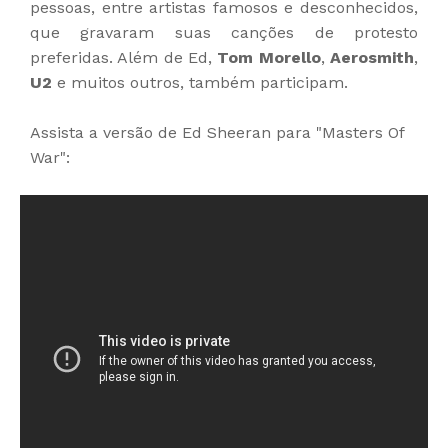
pessoas, entre artistas famosos e desconhecidos,
que gravaram suas canções de protesto
preferidas. Além de Ed,
Tom Morello
,
Aerosmith
,
U2
e muitos outros, também participam.
Assista a versão de Ed Sheeran para "Masters Of
War":