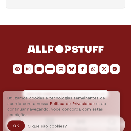
LOGO POR
JAIMESON MACHADO
E LAYOUT POR
JAO
Utilizamos cookies e tecnologias semelhantes de
acordo com a nossa
Política de Privacidade
e, ao
continuar navegando, você concorda com estas
condições
OK
O que são cookies?
Home
Menu
Podcast
Busca