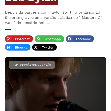
Depois da parceria com Taylor Swift , o britânico Ed
Sheeran gravou uma versão acústica de " Masters Of
War ", do lendário Bob …
Pinterest
WhatsApp
Facebook
Bluesky
Twitter