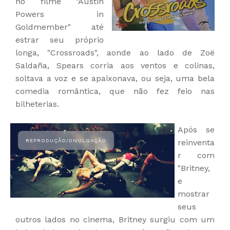
no filme "Austin
Powers in
Goldmember" até
estrar seu próprio
longa, "Crossroads", aonde ao lado de Zoë
Saldaña, Spears corria aos ventos e colinas,
soltava a voz e se apaixonava, ou seja, uma bela
comedia romântica, que não fez feio nas
bilheterias.
Após se
reinventa
r com
"Britney,
e
mostrar
seus
outros lados no cinema, Britney surgiu com um