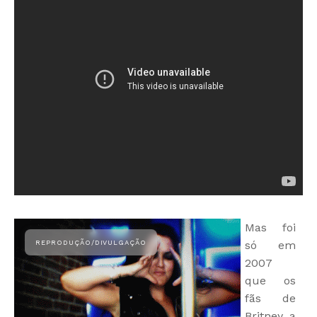
Mas foi
só em
2007
que os
fãs de
Britney a