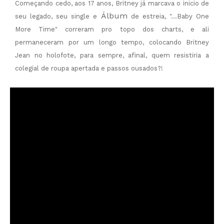
Começando cedo, aos 17 anos, Britney já marcava o inicio de
Álbum
seu legado, seu single e
de estreia, "...Baby One
More Time" correram pro topo dos charts, e ali
permaneceram por um longo tempo, colocando Britney
Jean no holofote, para sempre, afinal, quem resistiria a
colegial de roupa apertada e passos ousados?!