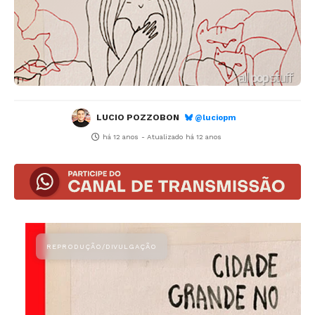
LUCIO POZZOBON
@luciopm
há 12 anos
- Atualizado
há 12 anos