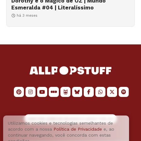
Dorothy e o Mágico de OZ | Mundo
Esmeralda #04 | Literalíssimo
há 3 meses
LOGO POR
JAIMESON MACHADO
E LAYOUT POR
JAO
Utilizamos cookies e tecnologias semelhantes de
acordo com a nossa
Política de Privacidade
e, ao
continuar navegando, você concorda com estas