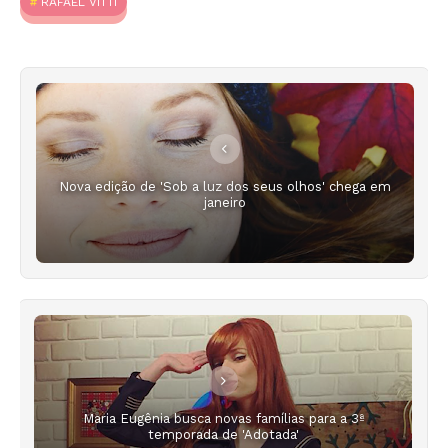
RAFAEL VITTI
Nova edição de 'Sob a luz dos seus olhos' chega em
janeiro
Maria Eugênia busca novas famílias para a 3ª
temporada de 'Adotada'