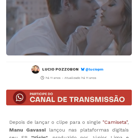
LUCIO POZZOBON
@luciopm
há 11 anos
- Atualizado
há 11 anos
Depois de lançar o clipe para o single
"Camiseta"
,
Manu Gavassi
lançou nas plataformas digitais
seu EP
"Vício"
, produzido por Júnior Lima e