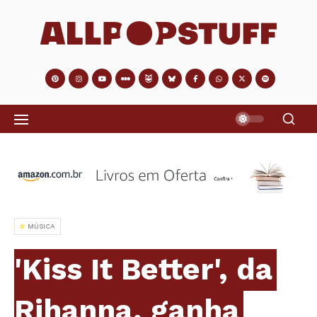
MÚSICA
'Kiss It Better', da
Rihanna, ganha