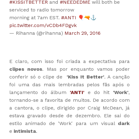
#KISSITBETTER
and
#NEEDEDME
will both be
serviced to radio tomorrow
morning at 7am EST.
#ANTI
🎈🔫⚓️
pic.twitter.com/vCDb4FDgvk
— Rihanna (@rihanna)
March 29, 2016
E claro, com isso foi criada a expectativa para
clipes novos
. Mas por enquanto vamos poder
conferir só o clipe de
'Kiss It Better'
. A canção
foi uma das mais lembradas pelos fãs após o
lançamento do álbum
'ANTI'
e do hit
'Work'
,
tornando-se a favorita de muitos. De acordo com
a cantora, o clipe, dirigido por Craig McDean, já
estava gravado desde de dezembro. Ele sai do
estilo animado de 'Work' para um visual
dark
e
intimista
.