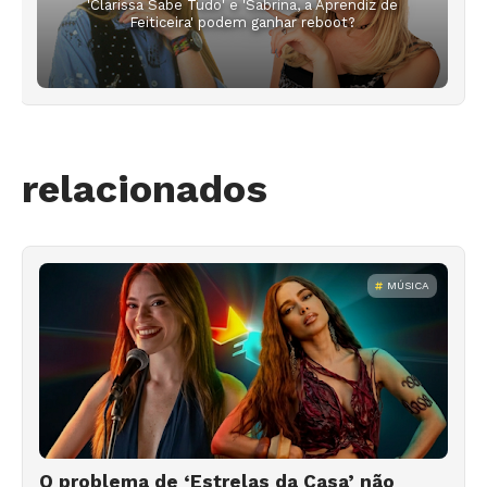
'Clarissa Sabe Tudo' e 'Sabrina, a Aprendiz de
Feiticeira' podem ganhar reboot?
relacionados
MÚSICA
O problema de ‘Estrelas da Casa’ não