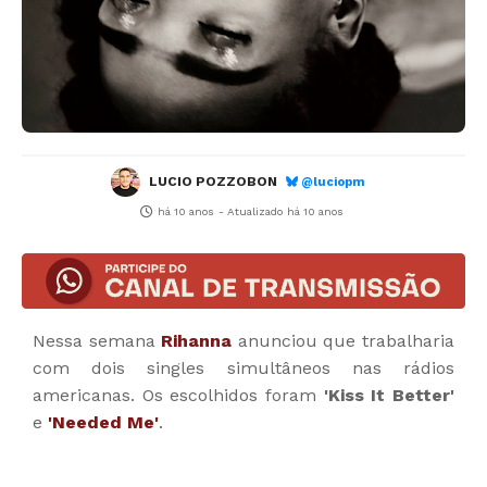
LUCIO POZZOBON
@luciopm
há 10 anos
- Atualizado
há 10 anos
Nessa semana
Rihanna
anunciou que trabalharia
com dois singles simultâneos nas rádios
americanas. Os escolhidos foram
'Kiss It Better'
e
'Needed Me'
.