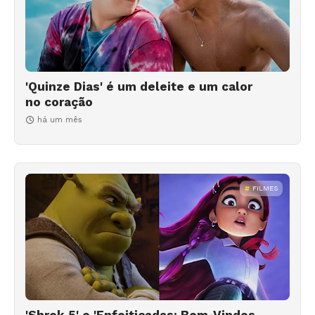
'Quinze Dias' é um deleite e um calor
no coração
há um mês
FILMES
'Shrek 5' e 'Enfeitiçadas: Bem-Vindos