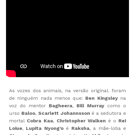
As vozes dos animais, na versão original. foram
de ninguém nada menos que:
Ben Kingsley
na
voz do mentor
Bagheera
,
Bill Murray
como o
urso
Baloo
,
Scarlett Johannsson
é a sedutora e
mortal
Cobra Kaa
,
Christopher Walken
é o
Rei
Loiue
,
Lupita Nyong’o
é
Raksha
, a mãe-loba e