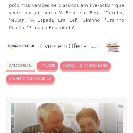
próximas versões de clássicos em live-action que
veem por aí, como 'A Bela e a Fera', 'Dumbo',
'Mulan', 'A Espada Era Lei', 'Sininho', 'Ursinho
Pooh' e 'Príncipe Encantado'.
CATEGORIAS:
FILMES
MOGLI: O MENINO LOBO
WALT DISNEY STUDIOS