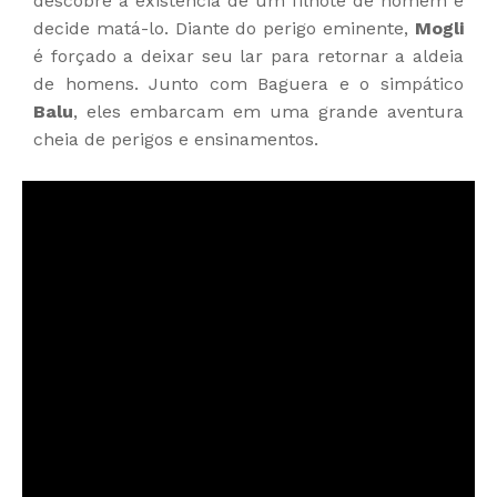
descobre a existência de um filhote de homem e
decide matá-lo. Diante do perigo eminente,
Mogli
é forçado a deixar seu lar para retornar a aldeia
de homens. Junto com Baguera e o simpático
Balu
, eles embarcam em uma grande aventura
cheia de perigos e ensinamentos.