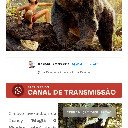
RAFAEL FONSECA
@allpopstuff
há 10 anos
- Atualizado
há 10 anos
O novo live-action da
Disney,
'Mogli: O
Menino Lobo'
chega