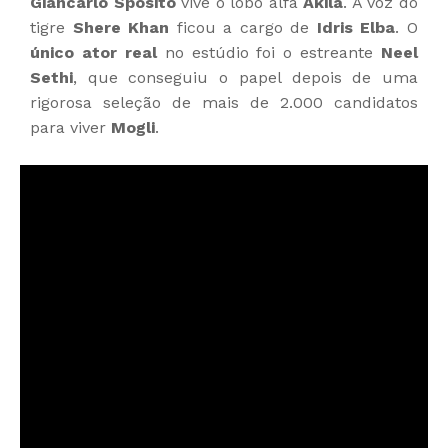
Giancarlo Sposito
vive o lobo alfa
Akila
. A voz do
tigre
Shere Khan
ficou a cargo de
Idris Elba
. O
único ator real
no estúdio foi o estreante
Neel
Sethi
, que conseguiu o papel depois de uma
rigorosa seleção de mais de 2.000 candidatos
para viver
Mogli
.