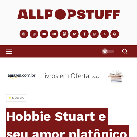
MÚSICA
Hobbie Stuart e
seu amor platônico