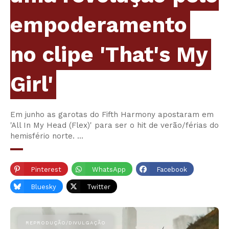
empoderamento
no clipe 'That's My
Girl'
Em junho as garotas do Fifth Harmony apostaram em
'All In My Head (Flex)' para ser o hit de verão/férias do
hemisfério norte. …
Pinterest
WhatsApp
Facebook
Bluesky
Twitter