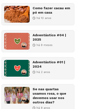
Como fazer cacau em
pó em casa
há 10 anos
Adventástico #04 |
2025
há 8 meses
Adventástico #01 |
2024
há 2 anos
Se nas quartas
usamos rosa, o que
devemos usar nos
outros dias?
há 8 anos