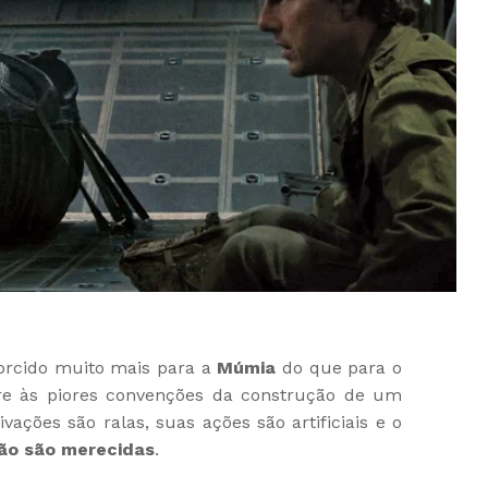
torcido muito mais para a
Múmia
do que para o
re às piores convenções da construção de um
ações são ralas, suas ações são artificiais e o
ão são merecidas
.