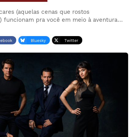
ares (aquelas cenas que rostos
a) funcionam pra você em meio à aventura…
cebook
Bluesky
Twitter