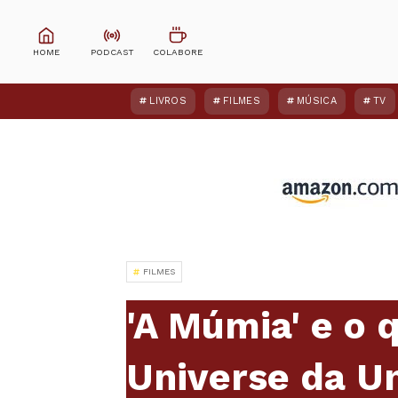
LIVROS
FILMES
MÚSICA
TV
FILMES
'A Múmia' e o 
Universe da Un