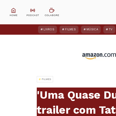
LIVROS
FILMES
MÚSICA
TV
FILMES
'Uma Quase Du
trailer com Ta