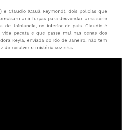
k) e Claudio (Cauã Reymond), dois policias que
ecisam unir forças para desvendar uma série
ia de Joinlandia, no interior do país. Claudio é
vida pacata e que passa mal nas cenas dos
adora Keyla, enviada do Rio de Janeiro, não tem
 de resolver o mistério sozinha.