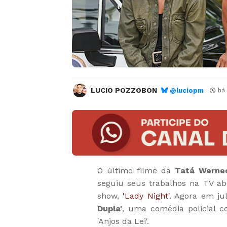
LUCIO POZZOBON
@luciopm
há
O último filme da
Tatá Werne
seguiu seus trabalhos na TV abe
show,
'Lady Night'
. Agora em ju
Dupla'
, uma comédia policial c
'Anjos da Lei'.