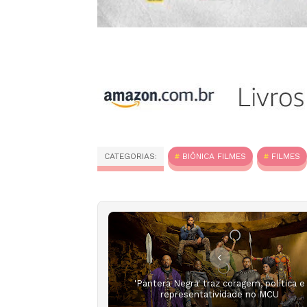
CATEGORIAS:
BIÔNICA FILMES
FILMES
'Pantera Negra' traz coragem, política e
representatividade no MCU