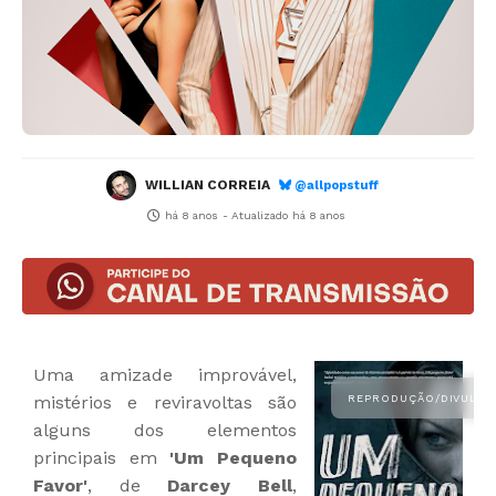
WILLIAN CORREIA
@allpopstuff
há 8 anos
- Atualizado
há 8 anos
Uma amizade improvável,
mistérios e reviravoltas são
alguns dos elementos
principais em
'Um Pequeno
Favor'
, de
Darcey Bell
,