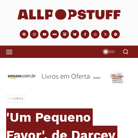
LIVROS
'Um Pequeno
Favor', de Darcey