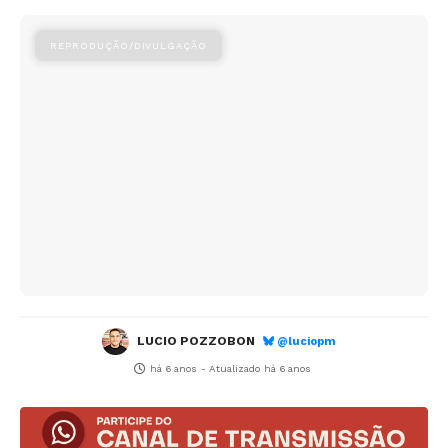
LUCIO POZZOBON
@luciopm
há 6 anos
- Atualizado
há 6 anos