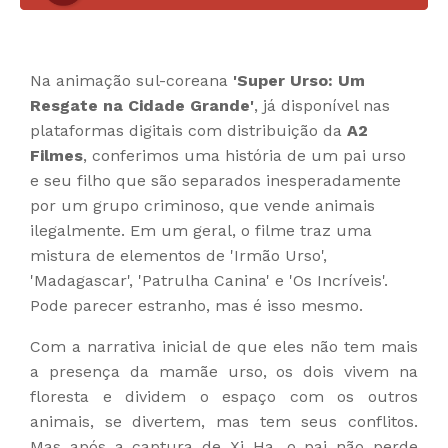
Na animação sul-coreana
'Super Urso: Um
Resgate na Cidade Grande'
, já disponível nas
plataformas digitais com distribuição da
A2
Filmes
, conferimos uma história de um pai urso
e seu filho que são separados inesperadamente
por um grupo criminoso, que vende animais
ilegalmente. Em um geral, o filme traz uma
mistura de elementos de 'Irmão Urso',
'Madagascar', 'Patrulha Canina' e 'Os Incríveis'.
Pode parecer estranho, mas é isso mesmo.
Com a narrativa inicial de que eles não tem mais
a presença da mamãe urso, os dois vivem na
floresta e dividem o espaço com os outros
animais, se divertem, mas tem seus conflitos.
Mas após a captura de Xi Ha, o pai não perde