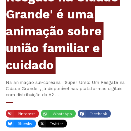
Grande' é uma
animação sobre
união familiar e
cuidado
Na animação sul-coreana 'Super Urso: Um Resgate na
Cidade Grande' , já disponível nas plataformas digitais
com distribuição da A2 …
Pinterest
WhatsApp
Facebook
Bluesky
Twitter