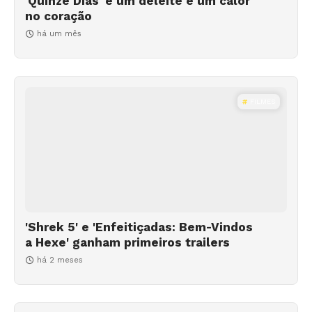
'Quinze Dias' é um deleite e um calor
no coração
há um mês
FILMES
'Shrek 5' e 'Enfeitiçadas: Bem-Vindos
a Hexe' ganham primeiros trailers
há 2 meses