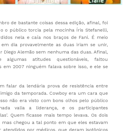
bro de bastante coisas dessa edição, afinal, foi
 o público torcia pela mocinha Íris Stefanelli,
idos nela e caía nos braços de Fani. É meio
 em dia provavelmente as duas iriam se unir,
xar Diego Alemão sem nenhuma das duas. Afinal,
algumas atitudes questionáveis, faltou
s em 2007 ninguém falava sobre isso, e ele se
 falar da lendária prova de resistência entre
nimigo da temporada. Cowboy era um cara que
e isso não era visto com bons olhos pelo público
ada valia a liderança, e os participantes
olas'. Quem ficasse mais tempo levava. Os dois
, mas chegou a tal ponto em que eles estavam
r atendidos por médicos, que deram isotônicos