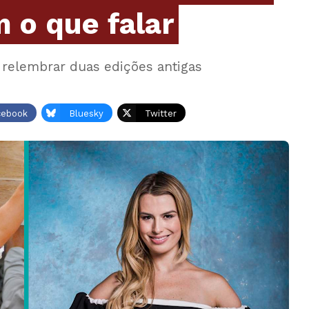
 o que falar
 relembrar duas edições antigas
cebook
Bluesky
Twitter