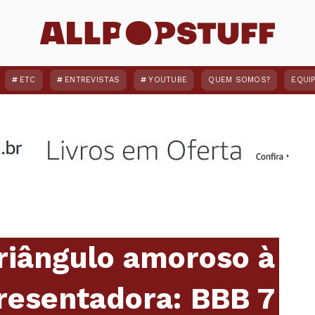
ETC
ENTREVISTAS
YOUTUBE
QUEM SOMOS?
EQUI
riângulo amoroso à
resentadora: BBB 7