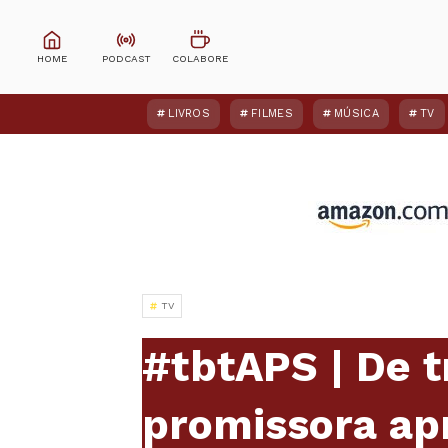
LIVROS
FILMES
MÚSICA
TV
TV
#tbtAPS | De t
promissora ap