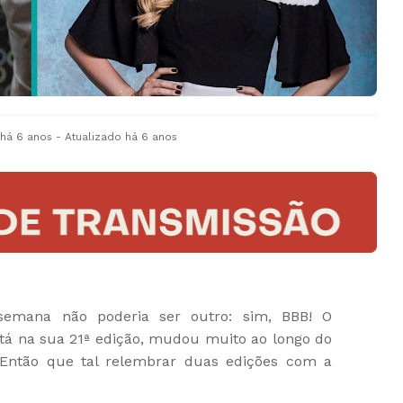
há 6 anos
- Atualizado
há 6 anos
semana não poderia ser outro: sim, BBB! O
tá na sua 21ª edição, mudou muito ao longo do
Então que tal relembrar duas edições com a