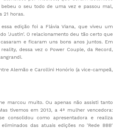
o bebeu o seu todo de uma vez e passou mal,
s 21 horas.
essa edição foi a Flávia Viana, que viveu um
o 'Justin'. O relacionamento deu tão certo que
 casaram e ficaram uns bons anos juntos. Em
o reality, dessa vez o Power Couple, da Record,
Zangrandi.
ntre Alemão e Carollini Honório (a vice-campeã,
me marcou muito. Ou apenas não assisti tanto
 Mas tivemos em 2013, a 4ª mulher vencedora:
se consolidou como apresentadora e realiza
s eliminados das atuais edições no 'Rede BBB'