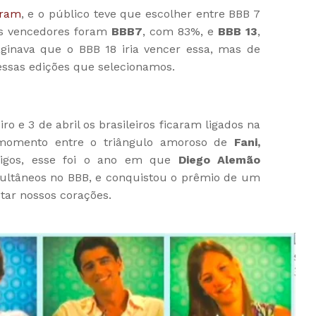
gram
, e o público teve que escolher entre BBB 7
 Os vencedores foram
BBB7
, com 83%, e
BBB 13
,
inava que o BBB 18 iria vencer essa, mas de
essas edições que selecionamos.
iro e 3 de abril os brasileiros ficaram ligados na
omento entre o triângulo amoroso de
Fani,
igos, esse foi o ano em que
Diego Alemão
ultâneos no BBB, e conquistou o prêmio de um
tar nossos corações.